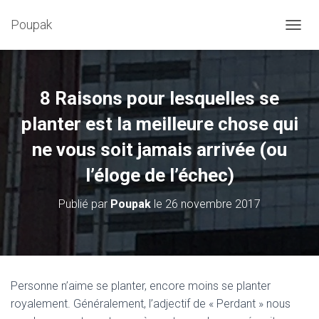
Poupak
D
É
P
L
I
8 Raisons pour lesquelles se
E
R
planter est la meilleure chose qui
L
ne vous soit jamais arrivée (ou
A
N
l’éloge de l’échec)
A
V
I
Publié par
Poupak
le
26 novembre 2017
G
A
T
I
O
N
Personne n’aime se planter, encore moins se planter
royalement. Généralement, l’adjectif de « Perdant » nous