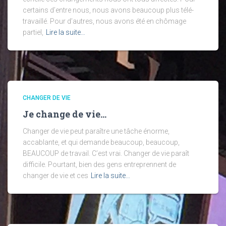
certains d’entre nous, nous avons beaucoup plus télé-
travaillé. Pour d’autres, nous avons été en chômage
partiel,
Lire la suite…
CHANGER DE VIE
Je change de vie…
Changer de vie peut paraître une tâche énorme,
accablante, et qui demande beaucoup, beaucoup,
BEAUCOUP de travail. C’est vrai. Changer de vie paraît
difficile. Pourtant, bien des gens entreprennent de
changer de vie et ces
Lire la suite…