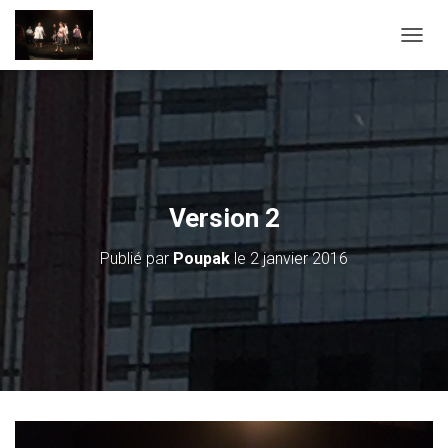
D
É
P
L
I
E
R
L
A
Version 2
N
A
Publié par
Poupak
le
2 janvier 2016
V
I
G
A
T
I
O
N