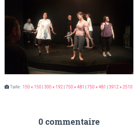
Taille :
150 × 150
|
300 × 192
|
750 × 481
|
750 × 481
|
3912 × 2510
0 commentaire