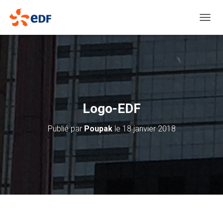
D
É
P
L
I
E
R
L
A
Logo-EDF
N
A
Publié par
Poupak
le
18 janvier 2018
V
I
G
A
T
I
O
N